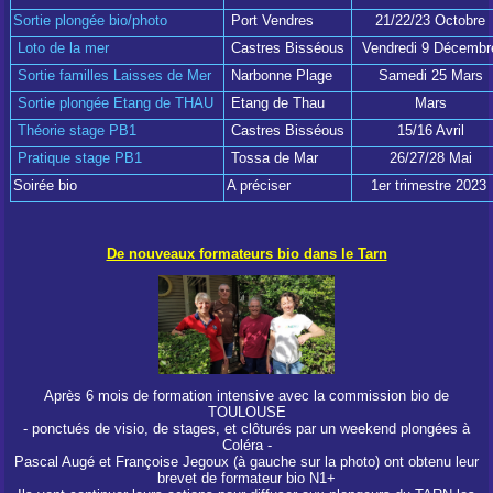
Sortie plongée bio/photo
Port Vendres
21/22/23 Octobre
Loto de la mer
Castres Bisséous
Vendredi 9 Décembr
Sortie familles Laisses de Mer
Narbonne Plage
Samedi 25 Mars
Sortie plongée Etang de THAU
Etang de Thau
Mars
Théorie stage PB1
Castres Bisséous
15/16 Avril
Pratique stage PB1
Tossa de Mar
26/27/28 Mai
Soirée bio
A préciser
1er trimestre 2023
De nouveaux formateurs bio dans le Tarn
Après 6 mois de formation intensive avec la commission bio de
TOULOUSE
- ponctués de visio, de stages, et clôturés par un weekend plongées à
Coléra -
Pascal Augé et Françoise Jegoux (à gauche sur la photo) ont obtenu leur
brevet de formateur bio N1+