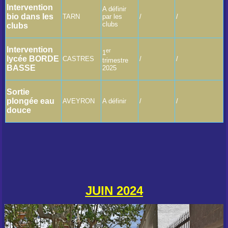
Intervention
A définir
bio dans les
TARN
par les
/
/
clubs
clubs
Intervention
er
1
lycée BORDE
CASTRES
/
/
trimestre
BASSE
2025
Sortie
plongée eau
AVEYRON
A définir
/
/
douce
JUIN 2024