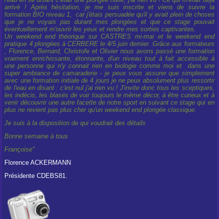
arrivé ! Après hésitation, je me suis inscrite et viens de suivre la
formation BIO niveau 1, car j'étais persuadée qu'il y avait plein de choses
que je ne voyais pas durant mes plongées et que ce stage pouvait
éventuellement m'ouvrir les yeux et rendre mes sorties captivantes.
Un weekend end théorique sur CASTRES mi-mai et le weekend end
pratique 4 plongées à CERBERE le 4/5 juin dernier. Grâce aux formateurs
, Florence, Bernard, Christofe et Olivier nous avons passé une formation
vraiment enrichissante, étonnante, d'un niveau tout à fait accessible à
une personne qui n'y connait rien en biologie comme moi et dans une
super ambiance de camaraderie - je peux vous assurer que simplement
avec une formation initiale de 4 jours je ne peux absolument plus ressortir
de l'eau en disant : c'est nul j'ai rien vu ! J'invite donc tous les sceptiques,
les indécis, les blasés de voir toujours le même décor, à être curieux et à
venir découvrir une autre facette de notre sport en suivant ce stage qui en
plus ne revient pas plus cher qu'un weekend end plongée classique.
Je suis à la disposition de qui voudrait des détails
Bonne semaine à tous
Françoise"
Florence ACKERMANN
Présidente CDEBS81.