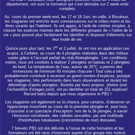
département, ont suivi la formation qui s’est déroulée sur 2 week-ends
complets.
Au cours du premier week-end, les 17 et 18 Juin, en salle, à Bisséous,
les stagiaires ont enrichis leurs connaissances sur le milieu marin et les
êtres vivants qui l’habitent. Ils ont appris, à l’aide de critères simples, à
classer les espèces marines dans les différents groupes de « l’arbre de la
vie » pour pouvoir plus facilement les identifier et disposer d’éléments sur
leur mode de vie.
er
Quinze jours plus tard, les 1
et 2 juillet, ils ont mis en application ces
acquis, à Cerbère, au cours de 4 plongées réalisées dans des milieux
variés grâce à l’accueil parfait du club Aloèsplongée. Les conditions
météo, nous ont conduits à réaliser 2 plongées en bateau et 2 plongées
du bord. La température de l’eau, autour de 20°C, a permis des
immersions de minimum 60 minutes chacune ! Tout cela a très
probablement contribué à recenser un grand nombre d’espèces, puisque
les stagiaires, très performants dans leurs observations et durant les
débriefings d’après plongées, illustrés par leurs propres photos (voir
l’échantillon d’images joint), ont pu identifier un total de 151 espèces!
Record battu depuis que nous organisons le PB1 !
Les stagiaires ont également eu la chance, pour certains, d’observer un
hippocampe moucheté au cours de la première plongée et, pour tous,
d’assister à un spectacle d’exception lors de la 3è plongée, à savoir
l’émission simultanée, des cellules sexuelles, par une multitude
d’holothuries tubuleuses (concombres de mer) dressées.
7 brevets PB1 ont été délivrés à l’issue de cette formation et les
formateurs ont été ravis d’intervenir auprès d’un groupe très motivé.