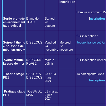
inscription
Nombre maximum 15
Sortie plongée
Etang de
Samedi
I
nscription
environnement
THAU
28
/audiovisuel
octobre
Sur inscription :
Soirée à thème
BISSEOUS
Vendredi
Mercredi
Jegoux.francoise@g
« poissons de
24
22
méditerranée »
novembre
novembre
Sortie famille
NARBONNE
Mars à
Sur inscription ultéri
laisses de mer
PLAGE
définir
Théorie stage
CASTRES
23 et 24
14 participants MAX
PB1
BISSEOUS
mars
Inscription
2024
Pratique stage
TOSSA DE
31 mai au
PB1
MAR
2 juin
2024