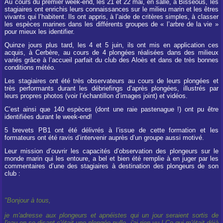
Au cours du premier week-end, les 21 et 22 mai, en salle, à Bisséous, les
stagiaires ont enrichis leurs connaissances sur le milieu marin et les êtres
vivants qui l’habitent. Ils ont appris, à l’aide de critères simples, à classer
les espèces marines dans les différents groupes de « l’arbre de la vie »
pour mieux les identifier.
Quinze jours plus tard, les 4 et 5 juin, ils ont mis en application ces
acquis, à Cerbère, au cours de 4 plongées réalisées dans des milieux
variés grâce à l’accueil parfait du club des Aloès et dans de très bonnes
conditions météo.
Les stagiaires ont été très observateurs au cours de leurs plongées et
très performants durant les débriefings d’après plongées, illustrés par
leurs propres photos (voir l’échantillon d’images joint) et vidéos.
C’est ainsi que 140 espèces (dont une raie pastenague !) ont pu être
identifiées durant le week-end!
5 brevets PB1 ont été délivrés à l’issue de cette formation et les
formateurs ont été ravis d’intervenir auprès d’un groupe aussi motivé.
Leur mission d’ouvrir les capacités d’observation des plongeurs sur le
monde marin qui les entoure, a bel et bien été remplie à en juger par les
commentaires d’une des stagiaires à destination des plongeurs de son
club :
"Bonjour à tous,
je m'adresse aux plongeurs et apnéistes qui un jour seraient sortis de
l'eau en se disant c'était une plongée nulle, j'ai rien vu ! Ce qui m'était déjà