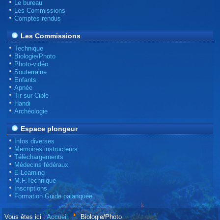
Le bureau
Les Commissions
Comptes rendus
Les Commissions
Technique
Biologie/Photo
Photo-vidéo
Souterraine
Enfants
Apnée
Tir sur Cible
Handi
Archéologie
Espace plongeur
Infos diverses
Memoires instructeurs
Télèchargements
Médecins fédéraux
E-Learning
M.F.Technique
Inscriptions
Formation Guide palanquée
Vous êtes ici :
Accueil
Biologie/Photo