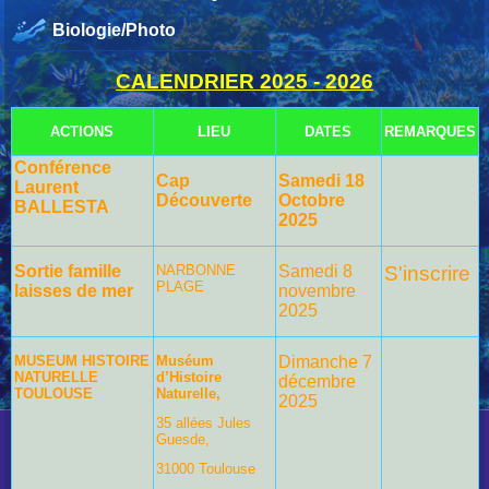
Biologie/Photo
CALENDRIER 2025 - 2026
ACTIONS
LIEU
DATES
REMARQUES
Conférence
Cap
Samedi 18
Laurent
Découverte
Octobre
BALLESTA
2025
Sortie famille
NARBONNE
Samedi 8
S'inscrire
PLAGE
laisses de mer
novembre
2025
MUSEUM HISTOIRE
Muséum
Dimanche 7
NATURELLE
d’Histoire
décembre
TOULOUSE
Naturelle,
2025
35 allées Jules
Guesde,
31000 Toulouse