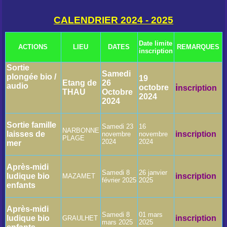
CALENDRIER 2024 - 2025
Date limite
ACTIONS
LIEU
DATES
REMARQUES
inscription
Sortie
Samedi
plongée bio /
19
Etang de
26
audio
i
octobre
nscription
THAU
Octobre
2024
2024
Sortie famille
Samedi 23
16
NARBONNE
laisses de
inscription
novembre
novembre
PLAGE
2024
2024
mer
Après-midi
Samedi 8
26 janvier
ludique bio
i
nscription
MAZAMET
février 2025
2025
enfants
Après-midi
Samedi 8
01 mars
ludique bio
inscriptio
n
GRAULHET
mars 2025
2025