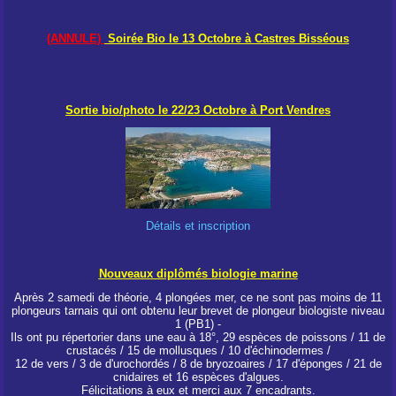
(ANNULE)
Soirée Bio le 13 Octobre à Castres Bisséous
Sortie bio/photo le 22/23 Octobre à Port Vendres
Détails et inscription
Nouveaux diplômés biologie marine
Après 2 samedi de théorie, 4 plongées mer, ce ne sont pas moins de 11
plongeurs tarnais qui ont obtenu leur brevet de plongeur biologiste niveau
1 (PB1) -
Ils ont pu répertorier dans une eau à 18°, 29 espèces de poissons / 11 de
crustacés / 15 de mollusques / 10 d'échinodermes /
12 de vers / 3 de d'urochordés / 8 de bryozoaires / 17 d'éponges / 21 de
cnidaires et 16 espèces d'algues.
Félicitations à eux et merci aux 7 encadrants.