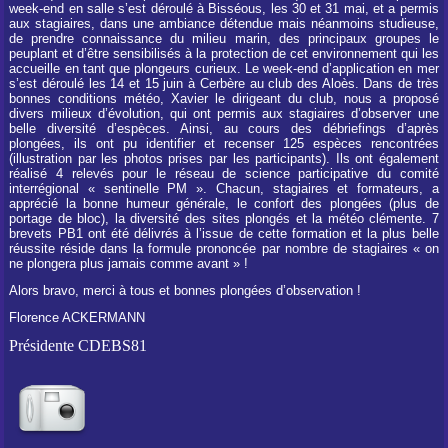
week-end en salle s’est déroulé à Bisséous, les 30 et 31 mai, et a permis
aux stagiaires, dans une ambiance détendue mais néanmoins studieuse,
de prendre connaissance du milieu marin, des principaux groupes le
peuplant et d’être sensibilisés à la protection de cet environnement qui les
accueille en tant que plongeurs curieux. Le week-end d’application en mer
s’est déroulé les 14 et 15 juin à Cerbère au club des Aloès. Dans de très
bonnes conditions météo, Xavier le dirigeant du club, nous a proposé
divers milieux d’évolution, qui ont permis aux stagiaires d’observer une
belle diversité d’espèces. Ainsi, au cours des débriefings d’après
plongées, ils ont pu identifier et recenser 125 espèces rencontrées
(illustration par les photos prises par les participants). Ils ont également
réalisé 4 relevés pour le réseau de science participative du comité
interrégional « sentinelle PM ». Chacun, stagiaires et formateurs, a
apprécié la bonne humeur générale, le confort des plongées (plus de
portage de bloc), la diversité des sites plongés et la météo clémente. 7
brevets PB1 ont été délivrés à l’issue de cette formation et la plus belle
réussite réside dans la formule prononcée par nombre de stagiaires « on
ne plongera plus jamais comme avant » !
Alors bravo, merci à tous et bonnes plongées d’observation !
Florence ACKERMANN
Présidente CDEBS81