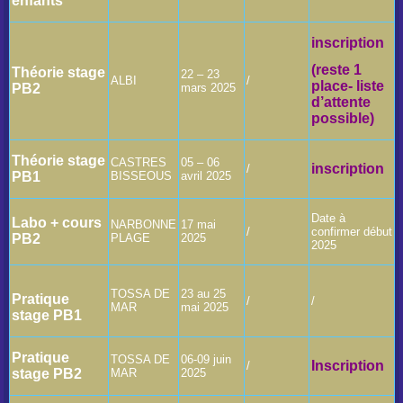
enfants
i
nscription
(reste 1
Théorie stage
22 – 23
ALBI
/
place- liste
PB2
mars 2025
d’attente
possible)
Théorie stage
CASTRES
05 – 06
i
nscription
/
PB1
BISSEOUS
avril 2025
Date à
Labo + cours
NARBONNE
17 mai
/
confirmer début
PB2
PLAGE
2025
2025
TOSSA DE
23 au 25
Pratique
/
/
MAR
mai 2025
stage PB1
Pratique
TOSSA DE
06-09 juin
Inscription
/
stage PB2
MAR
2025